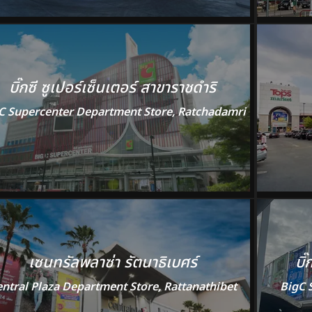
บิ๊กซี ซูเปอร์เซ็นเตอร์ สาขาราชดำริ
C Supercenter Department Store, Ratchadamri
เซนทรัลพลาซ่า รัตนาธิเบศร์
บิ
ntral Plaza Department Store, Rattanathibet
BigC 