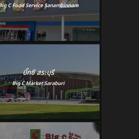
Big C Food Service Sanambinnam
บิ๊กซี สระบุรี
Big C Market Saraburi