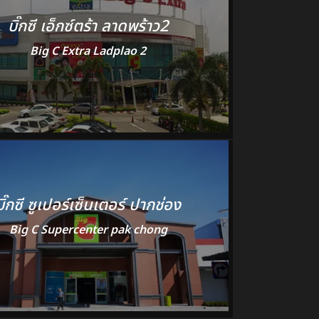
บิ๊กซี เอ็กซ์ตร้า ลาดพร้าว2
Big C Extra Ladplao 2
บิ๊กซี ซูเปอร์เซ็นเตอร์ ปากช่อง
Big C Supercenter pak chong