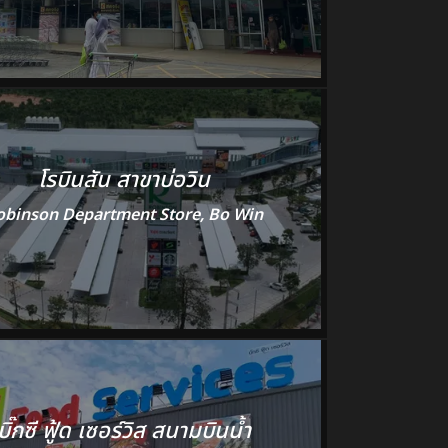
โรบินสัน สาขาบ่อวิน
obinson Department Store, Bo Win
บิ๊กซี ฟู้ด เซอร์วิส สนามบินน้ำ