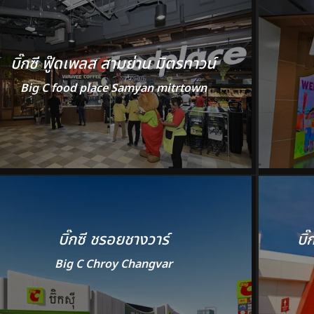
บิ๊กซี ฟู๊ดเพลส สามย่าน มิตรทาวน์
Big C food place Samyan mitrtown
บิ๊กซี ชรอยชางวาร์
บิ
Big C Chroy Changvar