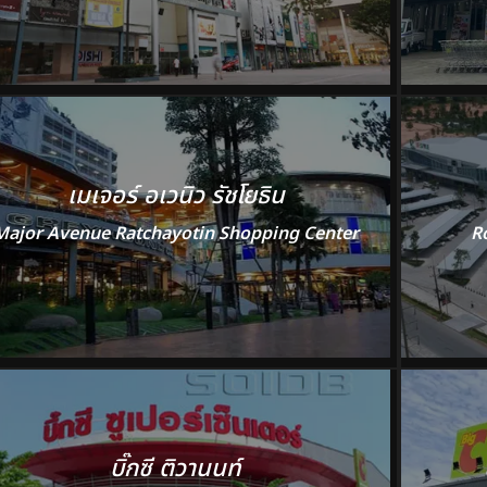
เมเจอร์ อเวนิว รัชโยธิน
Major Avenue Ratchayotin Shopping Center
R
บิ๊กซี ติวานนท์