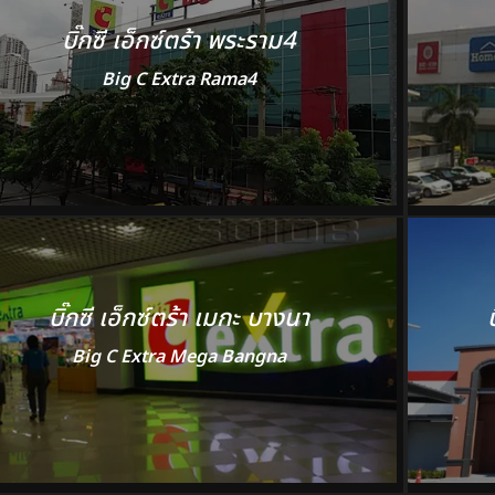
บิ๊กซี เอ็กซ์ตร้า พระราม4
Big C Extra Rama4
บิ๊กซี เอ็กซ์ตร้า เมกะ บางนา
Big C Extra Mega Bangna